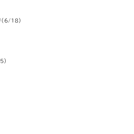
（6/18）
5）