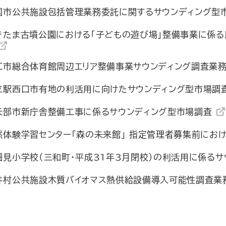
国市公共施設包括管理業務委託に関するサウンディング型
きたま古墳公園における「子どもの遊び場」整備事業に係る
江市総合体育館周辺エリア整備事業サウンディング調査業
立駅西口市有地の利活用に向けたサウンディング型市場調
矢部市新庁舎整備工事に係るサウンディング型市場調査
然体験学習センター「森の未来館」 指定管理者募集前にお
細見小学校（三和町・平成31年3月閉校）の利活用に係る
井村公共施設木質バイオマス熱供給設備導入可能性調査業