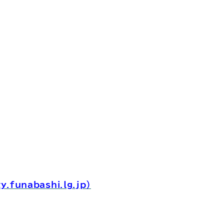
abashi.lg.jp）