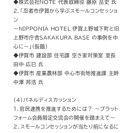
◆株式会社NOTE 代表取締役 藤原 岳史 氏
２．「忍者市伊賀から学ぶスモールコンセッショ
ン
～NIPPONIA HOTEL 伊賀上野城下町と旧
上野市庁舎SAKAKURA BASE の事例を中
心に～」(仮題)
◆伊賀市 建設部 住宅課 空き家対策室 室長
田中 広巳 氏
◆伊賀市 産業農林部 中心市街地推進課 主幹
中澤 邦浩 氏
（４）パネルディスカッション
１．官民連携を推進するためには？ ～プラット
フォーム会員限定交流会の開催を踏まえて～
２．スモールコンセッションが当たり前になるに