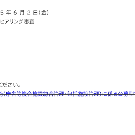
5 年 6 月 2 日（金）
ヒアリング審査
ください。
託（庁舎等複合施設総合管理・包括施設管理）に係る公募