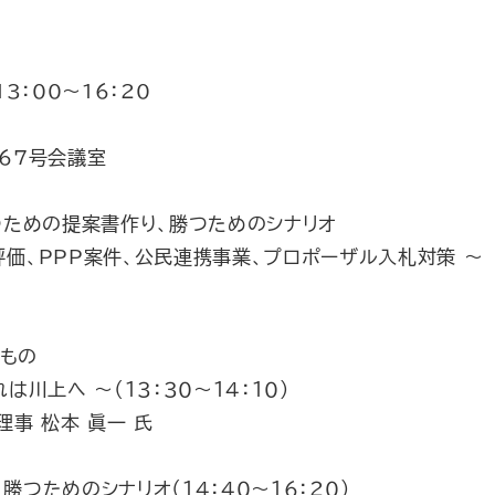
3：00～16：20
修67号会議室
勝つための提案書作り、勝つためのシナリオ
評価、PPP案件、公民連携事業、プロポーザル入札対策 ～
もの
は川上へ ～（１３：３０～１４：１０）
理事 松本 眞一 氏
勝つためのシナリオ（１４：４０～１６：２０）