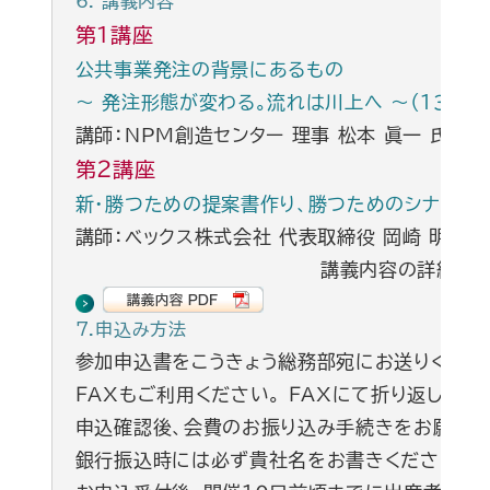
6. 講義内容
第１講座
公共事業発注の背景にあるもの
～ 発注形態が変わる。流れは川上へ ～（１３：３０～
講師：NPM創造センター 理事 松本 眞一 氏
第２講座
新・勝つための提案書作り、勝つためのシナリオ（１４
講師：ベックス株式会社 代表取締役 岡崎 明晃 
講義内容の詳細は
7.申込み方法
参加申込書をこうきょう総務部宛にお送りくださ
ＦＡＸもご利用ください。 ＦＡＸにて折り返し申
申込確認後、会費のお振り込み手続きをお願いい
銀行振込時には必ず貴社名をお書きください。