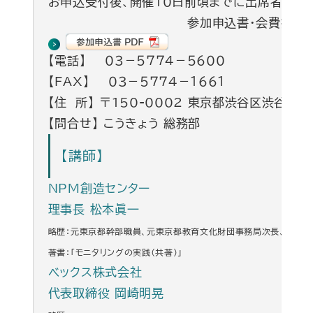
お申込受付後、開催１０日前頃までに出席者証、
参加申込書・会費振込
【電話】 ０３－５７７４－５６００
【FAX】 ０３－５７７４－１６６１
【住 所】 〒150-0002 東京都渋谷区渋谷3-
【問合せ】 こうきょう 総務部
【講師】
NPM創造センター
理事長 松本眞一
略歴：元東京都幹部職員、元東京都教育文化財団事務局次長、前東京
著書：「モニタリングの実践（共著）」
ベックス株式会社
代表取締役 岡崎明晃