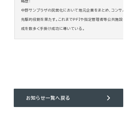
略歴：
中野サンプラザの民営化において地元企業をまとめ、コンサルティン
先駆的役割を果たす。これまでＰＦＩや指定管理者等公共施設の民営
成を数多く手掛け成功に導いている。
お知らせ一覧へ戻る